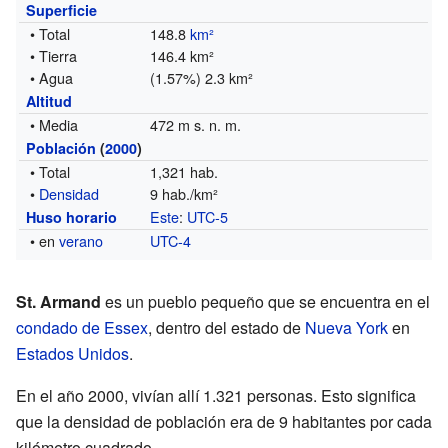
Superficie
• Total
148.8
km²
• Tierra
146.4 km²
• Agua
(1.57%) 2.3 km²
Altitud
• Media
472 m s. n. m.
Población
(
2000
)
• Total
1,321 hab.
•
Densidad
9 hab./km²
Este
:
UTC-5
Huso horario
• en
verano
UTC-4
St. Armand
es un pueblo pequeño que se encuentra en el
condado de Essex
, dentro del estado de
Nueva York
en
Estados Unidos
.
En el año 2000, vivían allí 1.321 personas. Esto significa
que la densidad de población era de 9 habitantes por cada
kilómetro cuadrado.