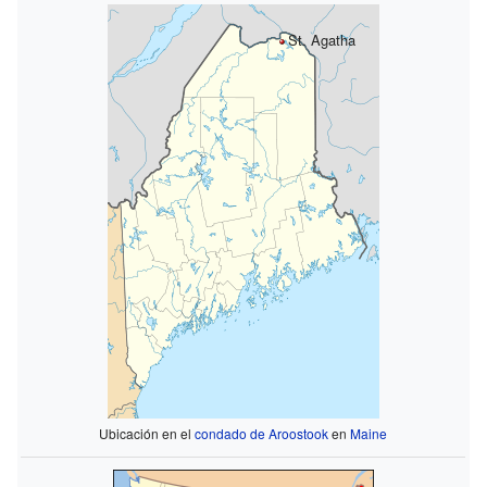
St. Agatha
Ubicación en el
condado de Aroostook
en
Maine