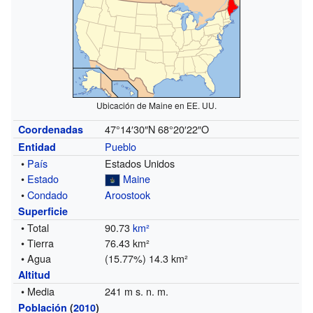
Ubicación de Maine en EE. UU.
47°14′30″N
68°20′22″O
Coordenadas
Pueblo
Entidad
•
País
Estados Unidos
•
Estado
Maine
•
Condado
Aroostook
Superficie
• Total
90.73
km²
• Tierra
76.43 km²
• Agua
(15.77%) 14.3 km²
Altitud
• Media
241 m s. n. m.
Población
(
2010
)