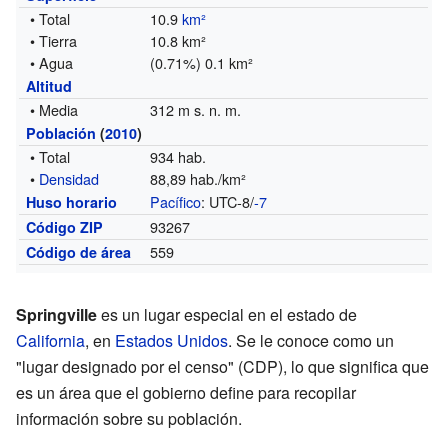
• Total
10.9
km²
• Tierra
10.8 km²
• Agua
(0.71%) 0.1 km²
Altitud
• Media
312 m s. n. m.
Población
(
2010
)
• Total
934 hab.
•
Densidad
88,89 hab./km²
Pacífico
: UTC-8/
-7
Huso horario
93267
Código ZIP
559
Código de área
Springville
es un lugar especial en el estado de
California
, en
Estados Unidos
. Se le conoce como un
"lugar designado por el censo" (CDP), lo que significa que
es un área que el gobierno define para recopilar
información sobre su población.