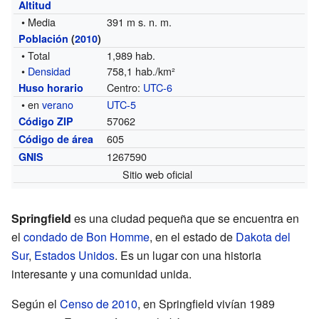
Altitud
• Media
391 m s. n. m.
Población
(
2010
)
• Total
1,989 hab.
•
Densidad
758,1 hab./km²
Centro:
UTC-6
Huso horario
• en
verano
UTC-5
57062
Código ZIP
605
Código de área
1267590
GNIS
Sitio web oficial
Springfield
es una ciudad pequeña que se encuentra en
el
condado de Bon Homme
, en el estado de
Dakota del
Sur
,
Estados Unidos
. Es un lugar con una historia
interesante y una comunidad unida.
Según el
Censo de 2010
, en Springfield vivían 1989