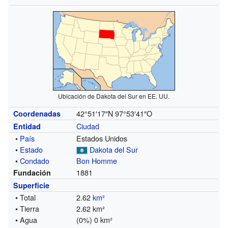
Ubicación de Dakota del Sur en EE. UU.
42°51′17″N
97°53′41″O
Coordenadas
Ciudad
Entidad
•
País
Estados Unidos
•
Estado
Dakota del Sur
•
Condado
Bon Homme
1881
Fundación
Superficie
• Total
2.62
km²
• Tierra
2.62 km²
• Agua
(0%) 0 km²