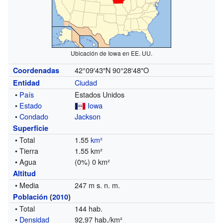
Ubicación de Iowa en EE. UU.
42°09′43″N
90°28′48″O
Coordenadas
Ciudad
Entidad
•
País
Estados Unidos
•
Estado
Iowa
•
Condado
Jackson
Superficie
• Total
1.55
km²
• Tierra
1.55 km²
• Agua
(0%) 0 km²
Altitud
• Media
247 m s. n. m.
Población
(
2010
)
• Total
144 hab.
•
Densidad
92,97 hab./km²