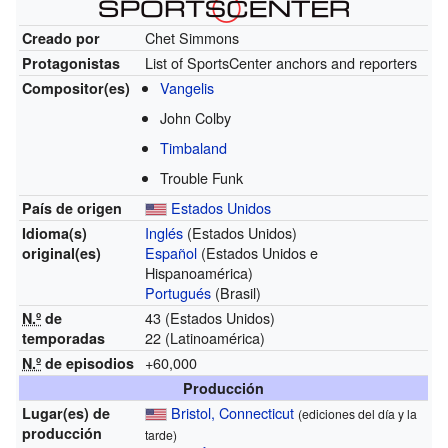
Chet Simmons
Creado por
List of SportsCenter anchors and reporters
Protagonistas
Vangelis
Compositor(es)
John Colby
Timbaland
Trouble Funk
Estados Unidos
País de origen
Inglés
(Estados Unidos)
Idioma(s)
Español
(Estados Unidos e
original(es)
Hispanoamérica)
Portugués
(Brasil)
43 (Estados Unidos)
N.º
de
22 (Latinoamérica)
temporadas
+60,000
N.º
de episodios
Producción
Bristol, Connecticut
Lugar(es)
de
(ediciones del día y la
producción
tarde)