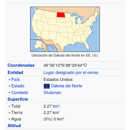
Ubicación de Dakota del Norte en EE. UU.
46°56′10″N
98°29′44″O
Coordenadas
Lugar designado por el censo
Entidad
•
País
Estados Unidos
•
Estado
Dakota del Norte
•
Condado
Stutsman
Superficie
• Total
2.27
km²
• Tierra
2.27 km²
• Agua
(0%) 0 km²
Altitud