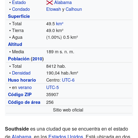
•
Estado
Alabama
•
Condado
Etowah
y
Calhoun
Superficie
• Total
49.5
km²
• Tierra
49.0 km²
• Agua
(1.00%) 0.5 km²
Altitud
• Media
189 m s. n. m.
Población
(
2010
)
• Total
8412 hab.
•
Densidad
190,04 hab./km²
Centro:
UTC-6
Huso horario
• en
verano
UTC-5
35907
Código ZIP
256
Código de área
Sitio web oficial
Southside
es una ciudad que se encuentra en el estado
de
Alabama
, en los
Estados Unidos
. Está ubicada en dos