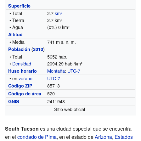
Superficie
• Total
2.7
km²
• Tierra
2.7 km²
• Agua
(0%) 0 km²
Altitud
• Media
741 m s. n. m.
Población
(
2010
)
• Total
5652 hab.
•
Densidad
2094,29 hab./km²
Montaña
:
UTC-7
Huso horario
• en
verano
UTC-7
85713
Código ZIP
520
Código de área
2411943
GNIS
Sitio web oficial
South Tucson
es una ciudad especial que se encuentra
en el
condado de Pima
, en el estado de
Arizona
,
Estados