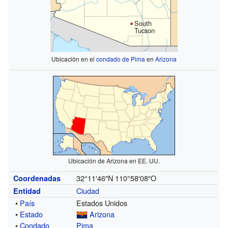
South
Tucson
Ubicación en el
condado de Pima
en
Arizona
Ubicación de Arizona en EE. UU.
32°11′46″N
110°58′08″O
Coordenadas
Ciudad
Entidad
•
País
Estados Unidos
•
Estado
Arizona
•
Condado
Pima