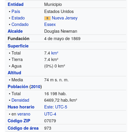
Municipio
Entidad
•
País
Estados Unidos
•
Estado
Nueva Jersey
•
Condado
Essex
Douglas Newman
Alcalde
4 de mayo de 1869
Fundación
Superficie
• Total
7.4
km²
• Tierra
7.4 km²
• Agua
(0%) 0 km²
Altitud
• Media
74 m s. n. m.
Población
(
2010
)
• Total
16 198 hab.
•
Densidad
6469,72 hab./km²
Este
:
UTC-5
Huso horario
• en
verano
UTC-4
07079
Código ZIP
973
Código de área