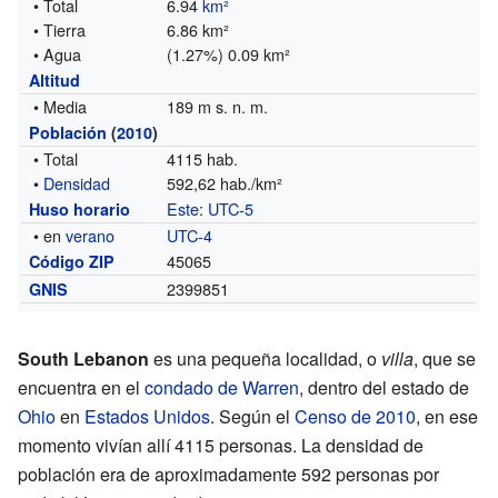
• Total
6.94
km²
• Tierra
6.86 km²
• Agua
(1.27%) 0.09 km²
Altitud
• Media
189 m s. n. m.
Población
(
2010
)
• Total
4115 hab.
•
Densidad
592,62 hab./km²
Este
:
UTC-5
Huso horario
• en
verano
UTC-4
45065
Código ZIP
2399851
GNIS
South Lebanon
es una pequeña localidad, o
villa
, que se
encuentra en el
condado de Warren
, dentro del estado de
Ohio
en
Estados Unidos
. Según el
Censo de 2010
, en ese
momento vivían allí 4115 personas. La densidad de
población era de aproximadamente 592 personas por