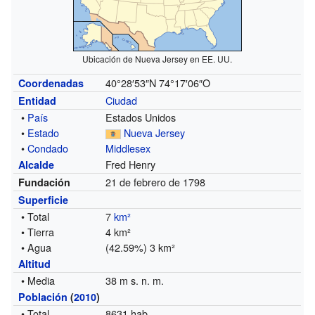
Ubicación de Nueva Jersey en EE. UU.
40°28′53″N
74°17′06″O
Coordenadas
Ciudad
Entidad
•
País
Estados Unidos
•
Estado
Nueva Jersey
•
Condado
Middlesex
Fred Henry
Alcalde
21 de febrero de 1798
Fundación
Superficie
• Total
7
km²
• Tierra
4 km²
• Agua
(42.59%) 3 km²
Altitud
• Media
38 m s. n. m.
Población
(
2010
)
• Total
8631 hab.