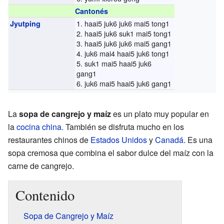
Cantonés
1. haai5 juk6 juk6 mai5 tong1
Jyutping
2. haai5 juk6 suk1 mai5 tong1
3. haai5 juk6 juk6 mai5 gang1
4. juk6 mai4 haai5 juk6 tong1
5. suk1 mai5 haai5 juk6
gang1
6. juk6 mai5 haai5 juk6 gang1
La
sopa de cangrejo y maíz
es un plato muy popular en
la
cocina china
. También se disfruta mucho en los
restaurantes chinos de
Estados Unidos
y
Canadá
. Es una
sopa cremosa que combina el sabor dulce del maíz con la
carne de cangrejo.
Contenido
Sopa de Cangrejo y Maíz