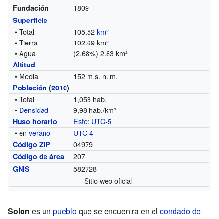
1809
Fundación
Superficie
• Total
105.52
km²
• Tierra
102.69 km²
• Agua
(2.68%) 2.83 km²
Altitud
• Media
152 m s. n. m.
Población
(
2010
)
• Total
1,053 hab.
•
Densidad
9,98 hab./km²
Este
:
UTC-5
Huso horario
• en
verano
UTC-4
04979
Código ZIP
207
Código de área
582728
GNIS
Sitio web oficial
Solon
es un
pueblo
que se encuentra en el
condado de