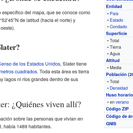
Entidad
o específico del mapa, que se conoce como
•
País
°52′45″N de latitud (hacia el norte) y
•
Estado
•
Condado
 oeste).
Superficie
• Total
later?
• Tierra
• Agua
Altitud
 Censo de los Estados Unidos
, Slater tiene
• Media
ómetros cuadrados
. Toda esta área es tierra
Población
(
2
ay lagos ni ríos grandes dentro de sus
• Total
•
Densidad
Huso horari
er: ¿Quiénes viven allí?
• en
verano
Código ZIP
Código de ár
ación sobre las personas que vivían en
GNIS
l, había 1489 habitantes.