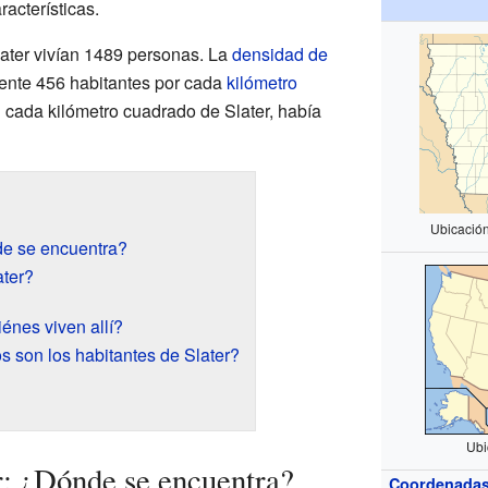
racterísticas.
later vivían 1489 personas. La
densidad de
nte 456 habitantes por cada
kilómetro
n cada kilómetro cuadrado de Slater, había
Ubicació
de se encuentra?
ater?
énes viven allí?
s son los habitantes de Slater?
Ubi
r: ¿Dónde se encuentra?
Coordenada