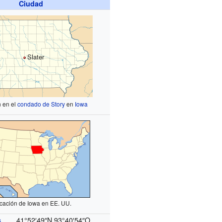
Ciudad
Slater
n en el
condado de Story
en
Iowa
cación de Iowa en EE. UU.
41°52′49″N
93°40′54″O
s