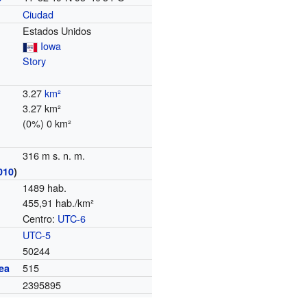
Ciudad
Estados Unidos
Iowa
Story
3.27
km²
3.27 km²
(0%) 0 km²
316 m s. n. m.
010
)
1489 hab.
455,91 hab./km²
Centro:
UTC-6
o
UTC-5
50244
515
ea
2395895