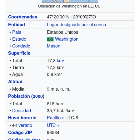
Ubicación de Washington en EE. UU.
47°20′00″N
123°09′27″O
Coordenadas
Lugar designado por el censo
Entidad
•
País
Estados Unidos
•
Estado
Washington
•
Condado
Mason
Superficie
• Total
17,8
km²
• Tierra
17,2 km²
• Agua
0,6 km²
Altitud
• Media
9 m s. n. m.
Población
(
2000
)
• Total
616 hab.
•
Densidad
35,7 hab./km²
Pacífico
: UTC-8
Huso horario
• en
verano
UTC-7
98584
Código ZIP
360
Código de área