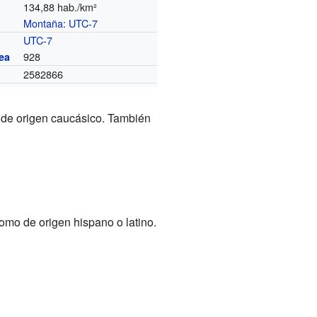
134,88 hab./km²
Montaña
:
UTC-7
o
UTC-7
928
ea
2582866
n de origen caucásico. También
omo de origen hispano o latino.