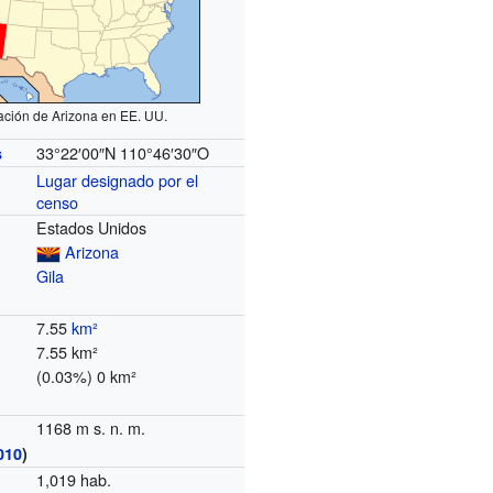
ación de Arizona en EE. UU.
33°22′00″N
110°46′30″O
s
Lugar designado por el
censo
Estados Unidos
Arizona
Gila
7.55
km²
7.55 km²
(0.03%) 0 km²
1168 m s. n. m.
010
)
1,019 hab.