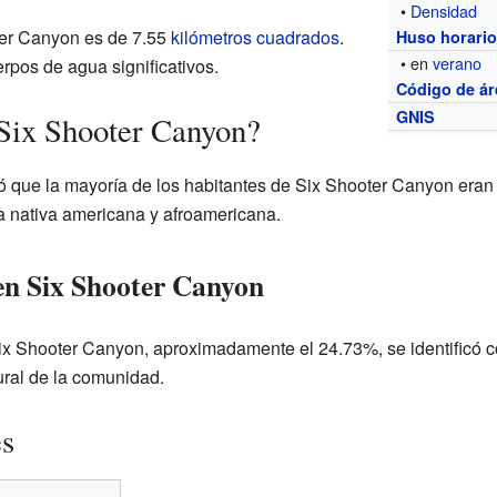
•
Densidad
oter Canyon es de 7.55
kilómetros cuadrados
.
Huso horari
• en
verano
erpos de agua significativos.
Código de ár
GNIS
Six Shooter Canyon?
tró que la mayoría de los habitantes de Six Shooter Canyon era
 nativa americana y afroamericana.
 en Six Shooter Canyon
ix Shooter Canyon, aproximadamente el 24.73%, se identificó c
ural de la comunidad.
es