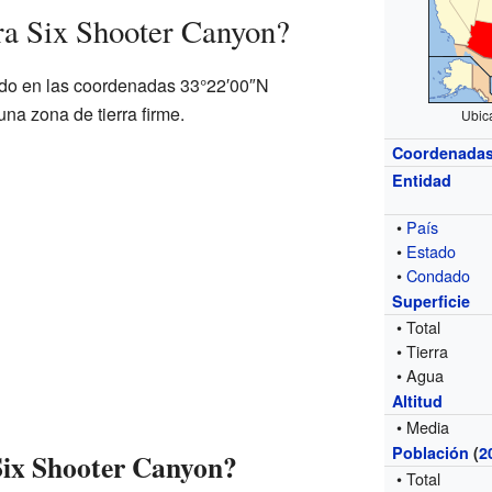
ra Six Shooter Canyon?
do en las coordenadas 33°22′00″N
na zona de tierra firme.
Ubic
Coordenada
Entidad
•
País
•
Estado
•
Condado
Superficie
• Total
• Tierra
• Agua
Altitud
• Media
Población
(
2
Six Shooter Canyon?
• Total