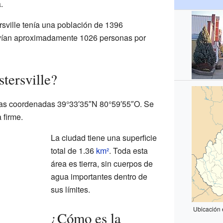
.
ersville tenía una población de 1396
vivían aproximadamente 1026 personas por
tersville?
 las coordenadas
39°33′35″N
80°59′55″O
. Se
 firme.
La ciudad tiene una superficie
total de 1.36
km²
. Toda esta
área es tierra, sin cuerpos de
agua importantes dentro de
sus límites.
Ubicación 
¿Cómo es la