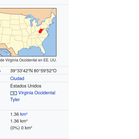
de Virginia Occidental en EE. UU.
39°33′42″N
80°59′52″O
s
Ciudad
Estados Unidos
Virginia Occidental
Tyler
1.36
km²
1.36 km²
(0%) 0 km²