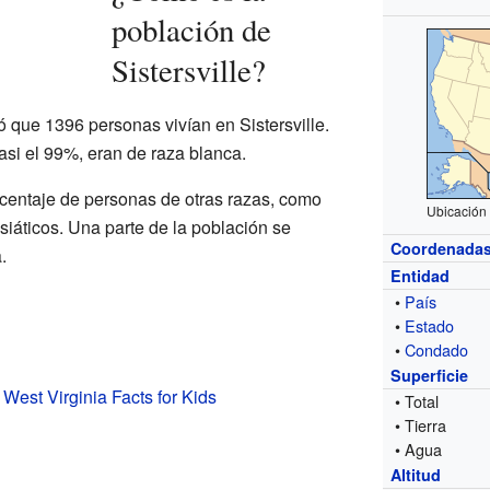
población de
Sistersville?
ró que 1396 personas vivían en Sistersville.
asi el 99%, eran de raza blanca.
entaje de personas de otras razas, como
Ubicación 
siáticos. Una parte de la población se
Coordenada
.
Entidad
•
País
•
Estado
•
Condado
Superficie
, West Virginia Facts for Kids
• Total
• Tierra
• Agua
Altitud