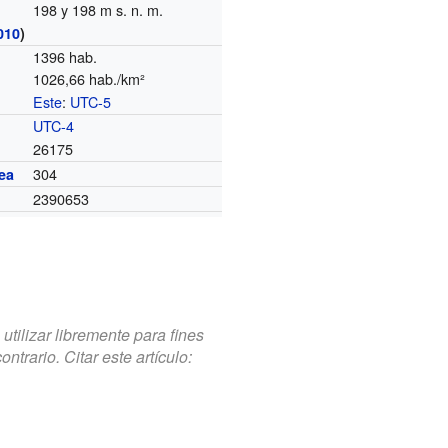
198 y 198 m s. n. m.
010
)
1396 hab.
1026,66 hab./km²
Este
:
UTC-5
o
UTC-4
26175
304
ea
2390653
tilizar libremente para fines
trario. Citar este artículo: