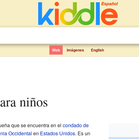
Web
Imágenes
English
 para niños
ueña que se encuentra en el
condado de
inia Occidental
en
Estados Unidos
. Es un