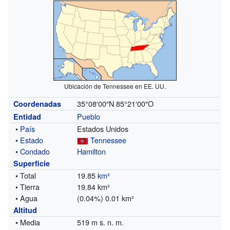
Ubicación de Tennessee en EE. UU.
35°08′00″N
85°21′00″O
Coordenadas
Pueblo
Entidad
•
País
Estados Unidos
•
Estado
Tennessee
•
Condado
Hamilton
Superficie
• Total
19.85
km²
• Tierra
19.84 km²
• Agua
(0.04%) 0.01 km²
Altitud
• Media
519 m s. n. m.