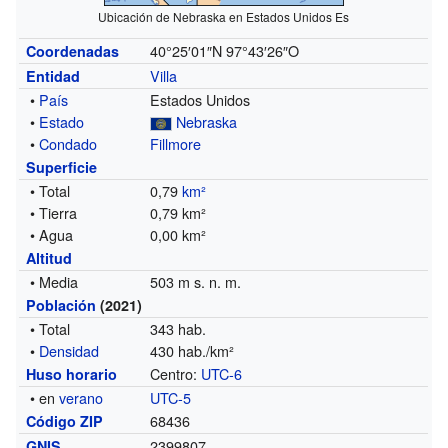
Ubicación de Nebraska en Estados Unidos Es
40°25′01″N
97°43′26″O
Coordenadas
Villa
Entidad
•
País
Estados Unidos
•
Estado
Nebraska
•
Condado
Fillmore
Superficie
• Total
0,79
km²
• Tierra
0,79 km²
• Agua
0,00 km²
Altitud
• Media
503 m s. n. m.
Población
(2021)
• Total
343 hab.
•
Densidad
430 hab./km²
Centro:
UTC-6
Huso horario
• en
verano
UTC-5
68436
Código ZIP
2399807
GNIS