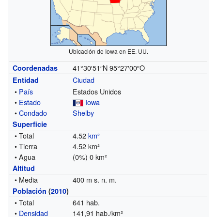
Ubicación de Iowa en EE. UU.
41°30′51″N
95°27′00″O
Coordenadas
Ciudad
Entidad
•
País
Estados Unidos
•
Estado
Iowa
•
Condado
Shelby
Superficie
• Total
4.52
km²
• Tierra
4.52 km²
• Agua
(0%) 0 km²
Altitud
• Media
400 m s. n. m.
Población
(
2010
)
• Total
641 hab.
•
Densidad
141,91 hab./km²