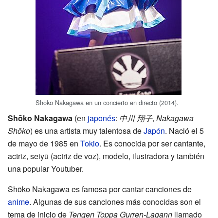
Shōko Nakagawa en un concierto en directo (2014).
Shōko Nakagawa
(en
japonés
:
中川 翔子
,
Nakagawa
Shōko
) es una artista muy talentosa de
Japón
. Nació el 5
de mayo de 1985 en
Tokio
. Es conocida por ser cantante,
actriz, seiyū (actriz de voz), modelo, ilustradora y también
una popular Youtuber.
Shōko Nakagawa es famosa por cantar canciones de
anime
. Algunas de sus canciones más conocidas son el
tema de inicio de
Tengen Toppa Gurren-Lagann
llamado