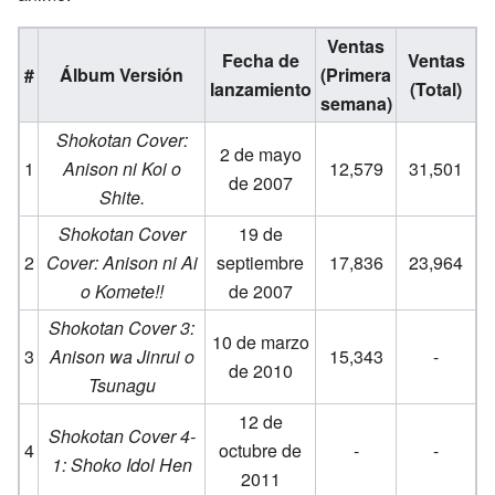
Ventas
Fecha de
Ventas
#
Álbum Versión
(Primera
lanzamiento
(Total)
semana)
Shokotan Cover:
2 de mayo
1
Anison ni Koi o
12,579
31,501
de 2007
Shite.
Shokotan Cover
19 de
2
Cover: Anison ni Ai
septiembre
17,836
23,964
o Komete!!
de 2007
Shokotan Cover 3:
10 de marzo
3
Anison wa Jinrui o
15,343
-
de 2010
Tsunagu
12 de
Shokotan Cover 4-
4
octubre de
-
-
1: Shoko Idol Hen
2011