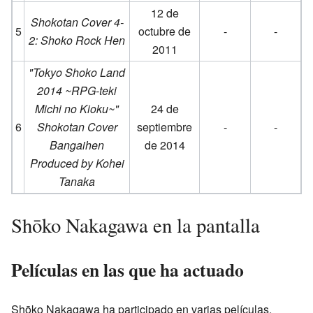
12 de
Shokotan Cover 4-
5
octubre de
-
-
2: Shoko Rock Hen
2011
"Tokyo Shoko Land
2014 ~RPG-teki
Michi no Kioku~"
24 de
6
Shokotan Cover
septiembre
-
-
Bangaihen
de 2014
Produced by Kohei
Tanaka
Shōko Nakagawa en la pantalla
Películas en las que ha actuado
Shōko Nakagawa ha participado en varias películas,