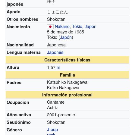
翔子
japonés
しょこたん
Apodo
Shōkotan
Otros nombres
Nakano
,
Tokio
,
Japón
Nacimiento
5 de mayo de 1985
Tokio (
Japón
)
Japonesa
Nacionalidad
Japonés
Lengua materna
Características físicas
1,57
m
Altura
Familia
Katsuhiko Nakagawa
Padres
Keiko Nakagawa
Información profesional
Cantante
Ocupación
Actriz
2001-presente
Años activa
Shōkotan
Seudónimo
J-pop
Género
rock