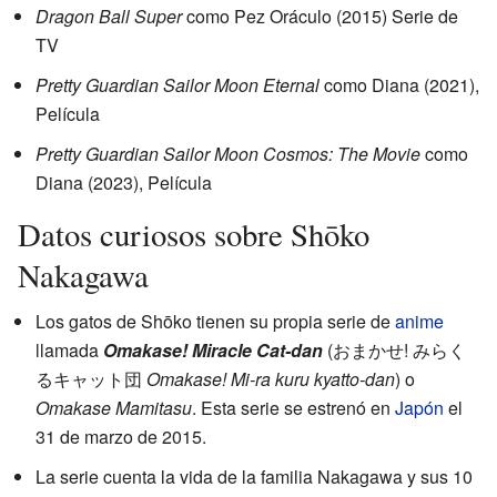
Dragon Ball Super
como Pez Oráculo (2015) Serie de
TV
Pretty Guardian Sailor Moon Eternal
como Diana (2021),
Película
Pretty Guardian Sailor Moon Cosmos: The Movie
como
Diana (2023), Película
Datos curiosos sobre Shōko
Nakagawa
Los gatos de Shōko tienen su propia serie de
anime
llamada
Omakase! Miracle Cat-dan
(おまかせ! みらく
るキャット団
Omakase! Mi-ra kuru kyatto-dan
) o
Omakase Mamitasu
. Esta serie se estrenó en
Japón
el
31 de marzo de 2015.
La serie cuenta la vida de la familia Nakagawa y sus 10