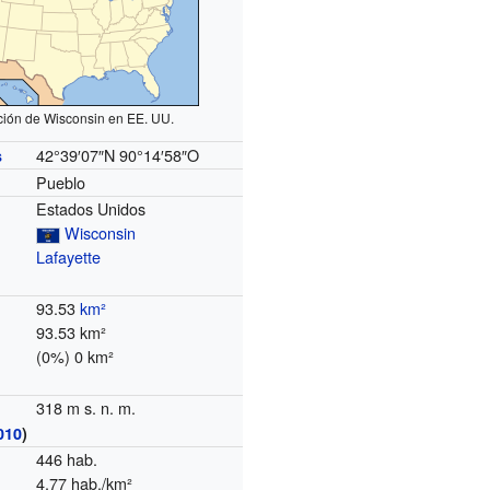
ción de Wisconsin en EE. UU.
42°39′07″N
90°14′58″O
s
Pueblo
Estados Unidos
Wisconsin
Lafayette
93.53
km²
93.53 km²
(0%) 0 km²
318 m s. n. m.
010
)
446 hab.
4,77 hab./km²