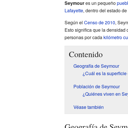
Seymour
es un pequeño
pueb
Lafayette
, dentro del estado de
Según el
Censo de 2010
, Seym
Esto significa que la densidad
personas por cada
kilómetro c
Contenido
Geografía de Seymour
¿Cuál es la superfici
Población de Seymour
¿Quiénes viven en S
Véase también
Geografía de Seym