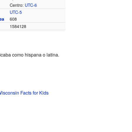
Centro:
UTC-6
o
UTC-5
608
ea
1584128
ficaba como hispana o latina.
isconsin Facts for Kids