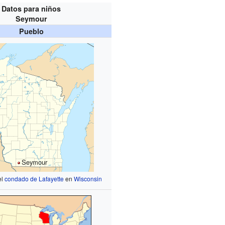
Datos para niños
Seymour
Pueblo
Seymour
el
condado de Lafayette
en
Wisconsin