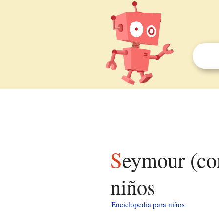
Seymour (condado de Lafayette, Wisconsin) para
niños
Enciclopedia para niños