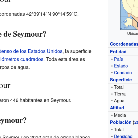
coordenadas 42°39′14″N 90°14′59″O.
ie de Seymour?
Ubica
Coordenada
 Censo de los Estados Unidos
, la superficie
Entidad
ilómetros cuadrados
. Toda esta área es
•
País
•
Estado
erpos de agua.
•
Condado
Superficie
our
• Total
• Tierra
traron 446 habitantes en Seymour.
• Agua
Altitud
• Media
Seymour?
Población
(
2
• Total
•
Densidad
de Seymour en 2010 eran de origen blanco,