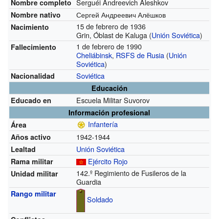
Serguéi Andreevich Aleshkov
Nombre completo
Сергей Андреевич Алёшков
Nombre nativo
15 de febrero de 1936
Nacimiento
Grin, Óblast de Kaluga (
Unión Soviética
)
1 de febrero de 1990
Fallecimiento
Cheliábinsk
,
RSFS de Rusia
(
Unión
Soviética
)
Soviética
Nacionalidad
Educación
Escuela Militar Suvorov
Educado en
Información profesional
Infantería
Área
1942-1944
Años activo
Unión Soviética
Lealtad
Ejército Rojo
Rama militar
142.º Regimiento de Fusileros de la
Unidad militar
Guardia
Rango militar
Soldado