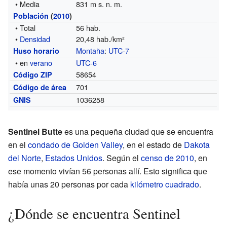
• Media
831 m s. n. m.
Población
(
2010
)
• Total
56 hab.
•
Densidad
20,48 hab./km²
Montaña
:
UTC-7
Huso horario
• en
verano
UTC-6
58654
Código ZIP
701
Código de área
1036258
GNIS
Sentinel Butte
es una pequeña ciudad que se encuentra
en el
condado de Golden Valley
, en el estado de
Dakota
del Norte
,
Estados Unidos
. Según el
censo de 2010
, en
ese momento vivían 56 personas allí. Esto significa que
había unas 20 personas por cada
kilómetro cuadrado
.
¿Dónde se encuentra Sentinel