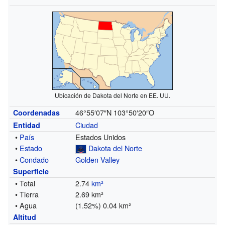
Ubicación de Dakota del Norte en EE. UU.
46°55′07″N
103°50′20″O
Coordenadas
Ciudad
Entidad
•
País
Estados Unidos
•
Estado
Dakota del Norte
•
Condado
Golden Valley
Superficie
• Total
2.74
km²
• Tierra
2.69 km²
• Agua
(1.52%) 0.04 km²
Altitud