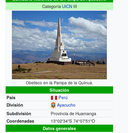
Categoría
UICN
III
Obelisco en la Pampa de la Quinua.
Situación
Perú
País
Ayacucho
División
Provincia de Huamanga
Subdivisión
13°02′34″S
74°07′51″O
Coordenadas
Datos generales