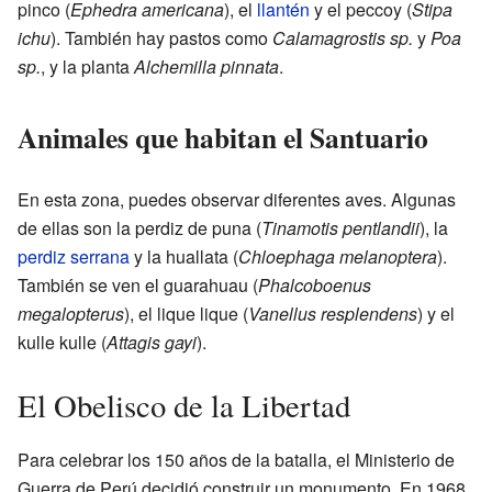
pinco (
Ephedra americana
), el
llantén
y el peccoy (
Stipa
ichu
). También hay pastos como
Calamagrostis sp.
y
Poa
sp.
, y la planta
Alchemilla pinnata
.
Animales que habitan el Santuario
En esta zona, puedes observar diferentes aves. Algunas
de ellas son la perdiz de puna (
Tinamotis pentlandii
), la
perdiz serrana
y la huallata (
Chloephaga melanoptera
).
También se ven el guarahuau (
Phalcoboenus
megalopterus
), el lique lique (
Vanellus resplendens
) y el
kulle kulle (
Attagis gayi
).
El Obelisco de la Libertad
Para celebrar los 150 años de la batalla, el Ministerio de
Guerra de Perú decidió construir un monumento. En 1968,