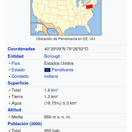
Ubicación de Pensilvania en EE. UU.
40°29′09″N
79°26′52″O
Coordenadas
Borough
Entidad
•
País
Estados Unidos
•
Estado
Pensilvania
•
Condado
Indiana
Superficie
• Total
1.6
km²
• Tierra
1.3 km²
• Agua
(18.75%) 0.3 km²
Altitud
• Media
856 m s. n. m.
Población
(
2000
)
• Total
955 hab.