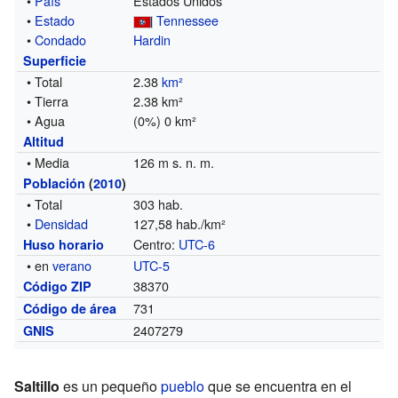
•
País
Estados Unidos
•
Estado
Tennessee
•
Condado
Hardin
Superficie
• Total
2.38
km²
• Tierra
2.38 km²
• Agua
(0%) 0 km²
Altitud
• Media
126 m s. n. m.
Población
(
2010
)
• Total
303 hab.
•
Densidad
127,58 hab./km²
Centro:
UTC-6
Huso horario
• en
verano
UTC-5
38370
Código ZIP
731
Código de área
2407279
GNIS
Saltillo
es un pequeño
pueblo
que se encuentra en el