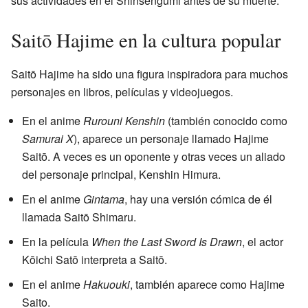
sus actividades en el Shinsengumi antes de su muerte.
Saitō Hajime en la cultura popular
Saitō Hajime ha sido una figura inspiradora para muchos
personajes en libros, películas y videojuegos.
En el anime
Rurouni Kenshin
(también conocido como
Samurai X
), aparece un personaje llamado Hajime
Saitō. A veces es un oponente y otras veces un aliado
del personaje principal, Kenshin Himura.
En el anime
Gintama
, hay una versión cómica de él
llamada Saitō Shimaru.
En la película
When the Last Sword Is Drawn
, el actor
Kōichi Satō interpreta a Saitō.
En el anime
Hakuouki
, también aparece como Hajime
Saito.