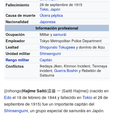
28 de septiembre de 1915
Fallecimiento
Tokio
,
Japón
Úlcera péptica
Causa de muerte
Japonesa
Nacionalidad
Información profesional
Militar y
samurái
Ocupación
Tokyo Metropolitan Police Department
Empleador
Shogunato Tokugawa
y dominio de Aizu
Lealtad
Shinsengumi
Unidad militar
Capitán
Rango militar
Ikedaya Jiken, Kinmon Incident, Tenmaya
Conflictos
incident,
Guerra Boshin
y Rebelión de
Satsuma
{{nihongo|
Hajime Saitō
|斎藤 一 |Saitō Hajime|) (nacido en
Edo
el 18 de febrero de 1844 y fallecido en
Tokio
el 28 de
septiembre de 1915) fue un importante capitán del
Shinsengumi
, un grupo especial de samuráis en Japón.