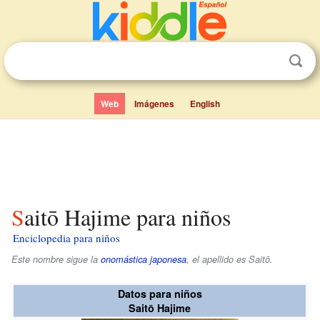
Web
Imágenes
English
Saitō Hajime para niños
Enciclopedia para niños
Este nombre sigue la
onomástica japonesa
, el apellido es
Saitō
.
Datos para niños
Saitō Hajime