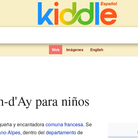
Web
Imágenes
English
n-d'Ay para niños
queña y encantadora
comuna francesa
. Se
no-Alpes
, dentro del
departamento
de