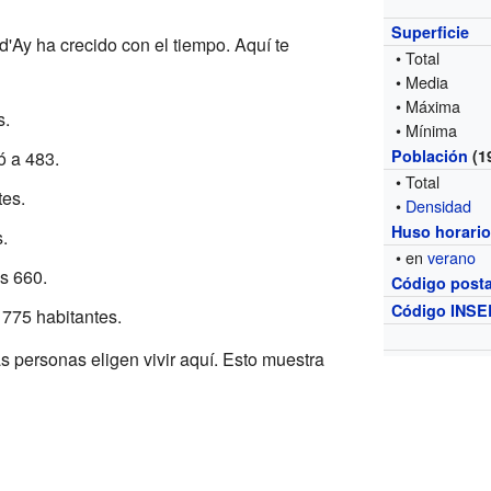
Superficie
'Ay ha crecido con el tiempo. Aquí te
• Total
• Media
• Máxima
s.
• Mínima
Población
(1
ó a 483.
• Total
tes.
•
Densidad
Huso horari
.
• en
verano
os 660.
Código posta
Código INSE
 775 habitantes.
personas eligen vivir aquí. Esto muestra