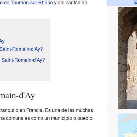
ito de Tournon-sur-Rhône
y del cantón de
E
Ay
Saint-Romain-d'Ay?
n Saint-Romain-d'Ay?
main-d'Ay
tranquilo en Francia. Es una de las muchas
na comuna es como un municipio o pueblo.