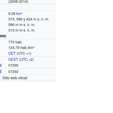
(2008-2014)
9,36
km²
315, 586 y 424 m s. n. m.
586 m m s. n. m.
315 m m s. n. m.
999)
775 hab.
124,79 hab./km²
CET
(
UTC +1
)
o
CEST
(
UTC +2
)
07290
l
07292
E
Sitio web oficial