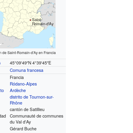
Saint-
Romain-d'Ay
n de Saint-Romain-d'Ay en Francia
45°09′49″N
4°39′45″E
s
Comuna francesa
Francia
Ródano-Alpes
to
Ardèche
distrito de Tournon-sur-
Rhône
cantón de Satillieu
dad
Communauté de communes
du Val d'Ay
Gérard Buche