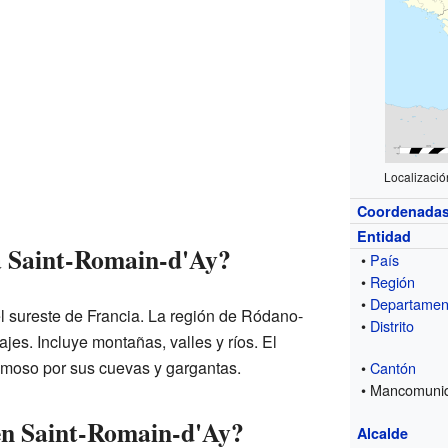
Localizació
Coordenada
Entidad
a Saint-Romain-d'Ay?
•
País
•
Región
•
Departamen
 sureste de Francia. La región de Ródano-
•
Distrito
jes. Incluye montañas, valles y ríos. El
moso por sus cuevas y gargantas.
•
Cantón
• Mancomuni
en Saint-Romain-d'Ay?
Alcalde