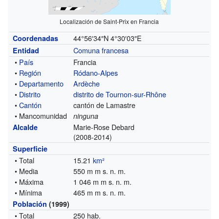
Localización de Saint-Prix en Francia
44°56′34″N
4°30′03″E
Coordenadas
Comuna francesa
Entidad
•
País
Francia
•
Región
Ródano-Alpes
•
Departamento
Ardèche
•
Distrito
distrito de Tournon-sur-Rhône
•
Cantón
cantón de Lamastre
• Mancomunidad
ninguna
Marie-Rose Debard
Alcalde
(2008-2014)
Superficie
• Total
15.21
km²
• Media
550 m m s. n. m.
• Máxima
1 046 m m s. n. m.
• Mínima
465 m m s. n. m.
Población
(1999)
• Total
250 hab.