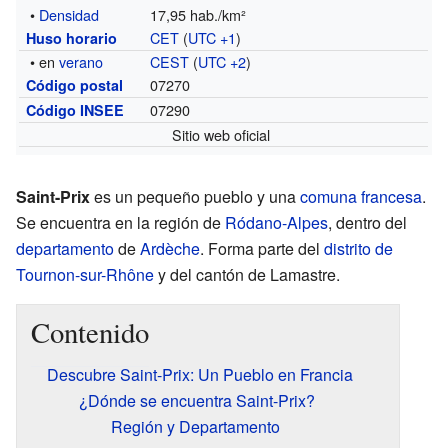
•
Densidad
17,95 hab./km²
CET
(
UTC +1
)
Huso horario
• en
verano
CEST
(
UTC +2
)
07270
Código postal
07290
Código INSEE
Sitio web oficial
Saint-Prix
es un pequeño pueblo y una
comuna francesa
.
Se encuentra en la región de
Ródano-Alpes
, dentro del
departamento
de
Ardèche
. Forma parte del
distrito de
Tournon-sur-Rhône
y del cantón de Lamastre.
Contenido
Descubre Saint-Prix: Un Pueblo en Francia
¿Dónde se encuentra Saint-Prix?
Región y Departamento