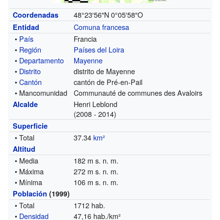
48°23′56″N
0°05′58″O
Coordenadas
Comuna francesa
Entidad
•
País
Francia
•
Región
Países del Loira
•
Departamento
Mayenne
•
Distrito
distrito de Mayenne
•
Cantón
cantón de Pré-en-Pail
• Mancomunidad
Communauté de communes des Avaloirs
Henri Leblond
Alcalde
(2008 - 2014)
Superficie
• Total
37.34
km²
Altitud
• Media
182 m s. n. m.
• Máxima
272 m s. n. m.
• Mínima
106 m s. n. m.
Población
(1999)
• Total
1712 hab.
•
Densidad
47,16 hab./km²