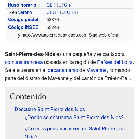
CET
(
UTC +1
)
Huso horario
• en
verano
CEST
(
UTC +2
)
53370
Código postal
53246
Código INSEE
y
http://www.stpierredesnids53.com
Sitio web oficial
Saint-Pierre-des-Nids
es una pequeña y encantadora
comuna francesa
ubicada en la región de
Países del Loira
.
Se encuentra en el
departamento
de
Mayenne
, formando
parte del distrito de Mayenne y del cantón de Pré-en-Pail.
Contenido
Descubre Saint-Pierre-des-Nids
¿Dónde se encuentra Saint-Pierre-des-Nids?
¿Cuántas personas viven en Saint-Pierre-des-
Nids?