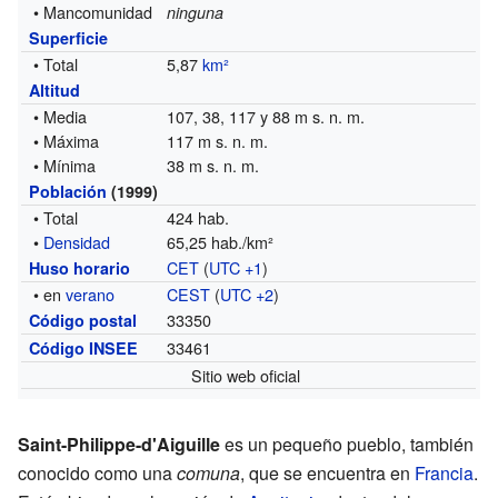
• Mancomunidad
ninguna
Superficie
• Total
5,87
km²
Altitud
• Media
107, 38, 117 y 88 m s. n. m.
• Máxima
117 m s. n. m.
• Mínima
38 m s. n. m.
Población
(1999)
• Total
424 hab.
•
Densidad
65,25 hab./km²
CET
(
UTC +1
)
Huso horario
• en
verano
CEST
(
UTC +2
)
33350
Código postal
33461
Código INSEE
Sitio web oficial
Saint-Philippe-d'Aiguille
es un pequeño pueblo, también
conocido como una
comuna
, que se encuentra en
Francia
.