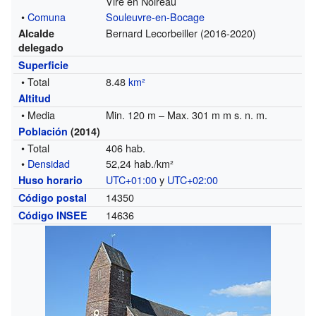
Vire en Noireau
•
Comuna
Souleuvre-en-Bocage
Bernard Lecorbeiller (2016-2020)
Alcalde
delegado
Superficie
• Total
8.48
km²
Altitud
• Media
Min. 120 m – Max. 301 m m s. n. m.
Población
(2014)
• Total
406 hab.
•
Densidad
52,24 hab./km²
UTC+01:00
y
UTC+02:00
Huso horario
14350
Código postal
14636
Código INSEE