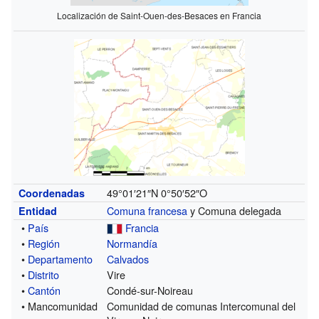
Localización de Saint-Ouen-des-Besaces en Francia
49°01′21″N
0°50′52″O
Coordenadas
Comuna francesa
y Comuna delegada
Entidad
•
País
Francia
•
Región
Normandía
•
Departamento
Calvados
•
Distrito
Vire
•
Cantón
Condé-sur-Noireau
• Mancomunidad
Comunidad de comunas Intercomunal del