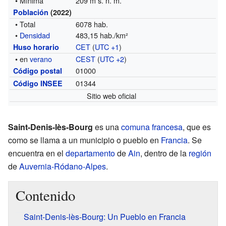
• Mínima
209 m s. n. m.
Población
(2022)
• Total
6078 hab.
•
Densidad
483,15 hab./km²
CET
(
UTC +1
)
Huso horario
• en
verano
CEST
(
UTC +2
)
01000
Código postal
01344
Código INSEE
Sitio web oficial
Saint-Denis-lès-Bourg
es una
comuna francesa
, que es
como se llama a un municipio o pueblo en
Francia
. Se
encuentra en el
departamento
de
Ain
, dentro de la
región
de
Auvernia-Ródano-Alpes
.
Contenido
Saint-Denis-lès-Bourg: Un Pueblo en Francia