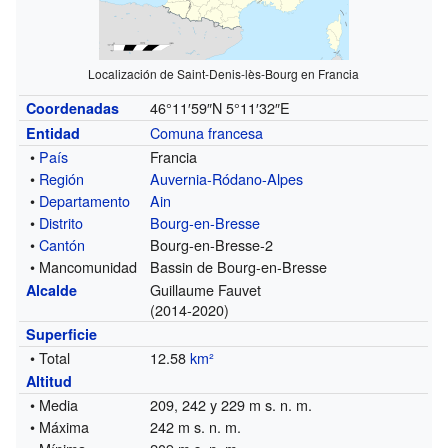
Localización de Saint-Denis-lès-Bourg en Francia
46°11′59″N
5°11′32″E
Coordenadas
Comuna francesa
Entidad
•
País
Francia
•
Región
Auvernia-Ródano-Alpes
•
Departamento
Ain
•
Distrito
Bourg-en-Bresse
•
Cantón
Bourg-en-Bresse-2
• Mancomunidad
Bassin de Bourg-en-Bresse
Guillaume Fauvet
Alcalde
(2014-2020)
Superficie
• Total
12.58
km²
Altitud
• Media
209, 242 y 229 m s. n. m.
• Máxima
242 m s. n. m.