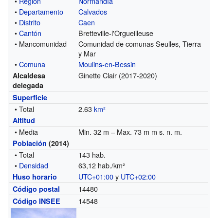
•
Región
Normandía
•
Departamento
Calvados
•
Distrito
Caen
•
Cantón
Bretteville-l'Orgueilleuse
• Mancomunidad
Comunidad de comunas Seulles, Tierra
y Mar
•
Comuna
Moulins-en-Bessin
Ginette Clair (2017-2020)
Alcaldesa
delegada
Superficie
• Total
2.63
km²
Altitud
• Media
Min. 32 m – Max. 73 m m s. n. m.
Población
(2014)
• Total
143 hab.
•
Densidad
63,12 hab./km²
UTC+01:00
y
UTC+02:00
Huso horario
14480
Código postal
14548
Código INSEE