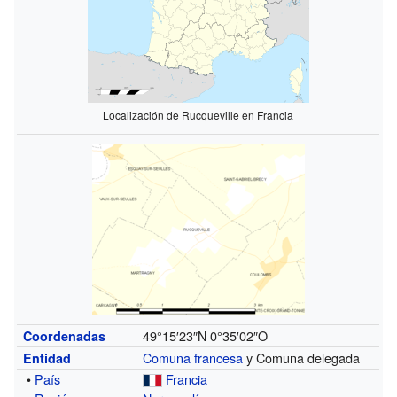
Localización de Rucqueville en Francia
49°15′23″N
0°35′02″O
Coordenadas
Comuna francesa
y Comuna delegada
Entidad
•
País
Francia