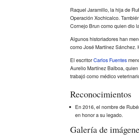
Raquel Jaramillo, la hija de Ru
Operación Xochicalco. También 
Cornejo Brun como quien dio la
Algunos historiadores han menc
como José Martínez Sánchez. H
El escritor
Carlos Fuentes
menci
Aurelio Martínez Balboa, quien e
trabajó como médico veterinario
Reconocimientos
En 2016, el nombre de Rubén 
en honor a su legado.
Galería de imágen