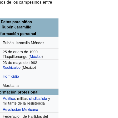
chos de los campesinos entre
Datos para niños
Rubén Jaramillo
nformación personal
Rubén Jaramillo Méndez
25 de enero de 1900
Tlaquiltenango (
México
)
23 de mayo de 1962
Xochicalco
(México)
Homicidio
Mexicana
formación profesional
Político
, militar,
sindicalista
y
militante de la resistencia
Revolución Mexicana
Federación de Partidos del