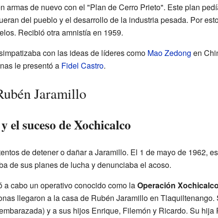
n armas de nuevo con el "Plan de Cerro Prieto". Este plan pedía
fueran del pueblo y el desarrollo de la industria pesada. Por est
elos. Recibió otra amnistía en 1959.
 simpatizaba con las ideas de líderes como
Mao Zedong
en Chi
nas le presentó a
Fidel Castro
.
 Rubén Jaramillo
 y el suceso de Xochicalco
tentos de detener o dañar a Jaramillo. El 1 de mayo de 1962, esc
ba de sus planes de lucha y denunciaba el acoso.
ó a cabo un operativo conocido como la
Operación Xochicalc
onas llegaron a la casa de Rubén Jaramillo en Tlaquiltenango. S
embarazada) y a sus hijos Enrique, Filemón y Ricardo. Su hija 