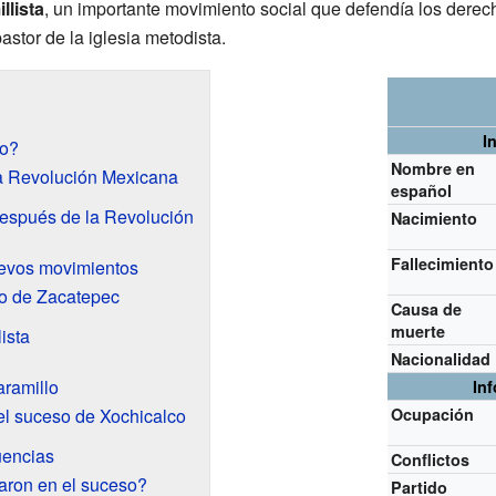
llista
, un importante movimiento social que defendía los dere
astor de la iglesia metodista.
I
lo?
Nombre en
la Revolución Mexicana
español
 después de la Revolución
Nacimiento
Fallecimiento
uevos movimientos
io de Zacatepec
Causa de
muerte
ista
Nacionalidad
aramillo
In
 el suceso de Xochicalco
Ocupación
uencias
Conflictos
aron en el suceso?
Partido