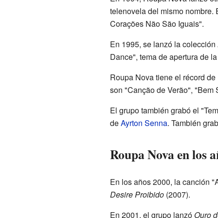
telenovela del mismo nombre. E
Corações Não São Iguais".
En 1995, se lanzó la colección
Dance", tema de apertura de la
Roupa Nova tiene el récord de
son "Canção de Verão", "Bem Si
El grupo también grabó el "Tema
de
Ayrton Senna
. También grab
Roupa Nova en los a
En los años 2000, la canción "
Desire Proibido
(2007).
En 2001, el grupo lanzó
Ouro d