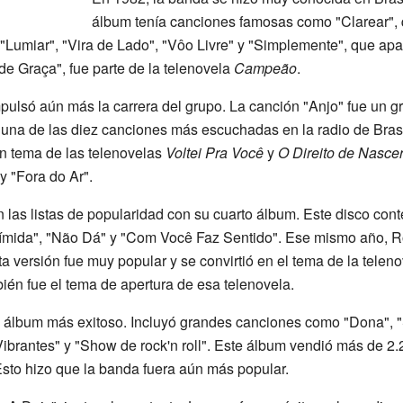
álbum tenía canciones famosas como "Clarear", 
 "Lumiar", "Vira de Lado", "Vôo Livre" y "Simplemente", que apa
de Graça", fue parte de la telenovela
Campeão
.
pulsó aún más la carrera del grupo. La canción "Anjo" fue un gr
 una de las diez canciones más escuchadas en la radio de Bras
en tema de las telenovelas
Voltei Pra Você
y
O Direito de Nasce
 "Fora do Ar".
las listas de popularidad con su cuarto álbum. Este disco co
Tímida", "Não Dá" y "Com Você Faz Sentido". Ese mismo año,
a versión fue muy popular y se convirtió en el tema de la telen
én fue el tema de apertura de esa telenovela.
álbum más exitoso. Incluyó grandes canciones como "Dona", "
brantes" y "Show de rock'n roll". Este álbum vendió más de 2.
 Esto hizo que la banda fuera aún más popular.