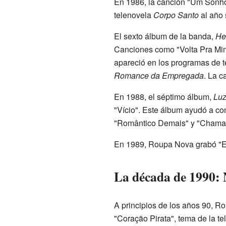
En 1986, la canción "Um Sonho A
telenovela
Corpo Santo
al año 
El sexto álbum de la banda,
He
Canciones como "Volta Pra Mim"
apareció en los programas de t
Romance da Empregada
. La c
En 1988, el séptimo álbum,
Lu
"Vício". Este álbum ayudó a con
"Romântico Demais" y "Chama",
En 1989, Roupa Nova grabó "Eu
La década de 1990: 
A principios de los años 90, R
"Coração Pirata", tema de la t