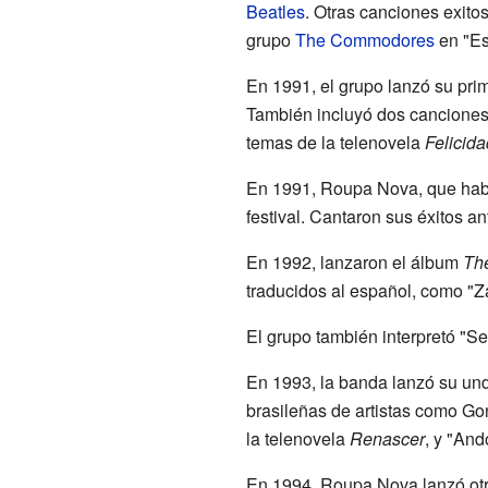
Beatles
. Otras canciones exito
grupo
The Commodores
en "Es
En 1991, el grupo lanzó su pri
También incluyó dos canciones
temas de la telenovela
Felicid
En 1991, Roupa Nova, que había
festival. Cantaron sus éxitos 
En 1992, lanzaron el álbum
Th
traducidos al español, como "Z
El grupo también interpretó "Se
En 1993, la banda lanzó su u
brasileñas de artistas como G
la telenovela
Renascer
, y "An
En 1994, Roupa Nova lanzó otr