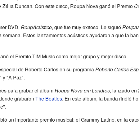
y Zélia Duncan. Con este disco, Roupa Nova ganó el Premio
Ca
imer DVD,
RoupAcústico
, que fue muy exitoso. Le siguió
RoupaA
 semana. Estos lanzamientos acústicos ayudaron a que la band
nó el Premio TIM Music como mejor grupo y mejor disco.
 especial de Roberto Carlos en su programa
Roberto Carlos Esp
 y "A Paz".
res para grabar el álbum
Roupa Nova em Londres
, lanzado en
 donde grabaron
The Beatles
. En este álbum, la banda rindió h
e".
bió un importante premio musical: el Grammy Latino, en la cat