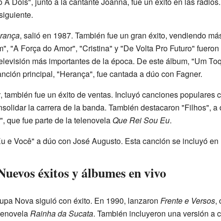
 Dois", junto a la cantante Joanna, fue un éxito en las radios. 
siguiente.
rança
, salió en 1987. También fue un gran éxito, vendiendo más
, "A Força do Amor", "Cristina" y "De Volta Pro Futuro" fuero
elevisión más importantes de la época. De este álbum, "Um Toq
anción principal, "Herança", fue cantada a dúo con Fagner.
z
, también fue un éxito de ventas. Incluyó canciones populares
solidar la carrera de la banda. También destacaron "Filhos", a
 que fue parte de la telenovela
Que Rei Sou Eu
.
 e Você" a dúo con José Augusto. Esta canción se incluyó en 
Nuevos éxitos y álbumes en vivo
oupa Nova siguió con éxito. En 1990, lanzaron
Frente e Versos
,
elenovela
Rainha da Sucata
. También incluyeron una versión a 