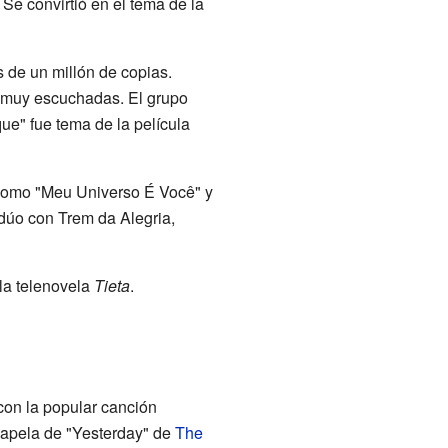
Se convirtió en el tema de la
 de un millón de copias.
n muy escuchadas. El grupo
ue" fue tema de la película
 como "Meu Universo É Você" y
 dúo con Trem da Alegria,
la telenovela
Tieta
.
 con la popular canción
capela de "Yesterday" de
The