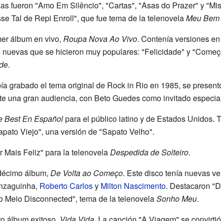
sas fueron "Amo Em Silêncio", "Cartas", "Asas do Prazer" y "Mis
se Tal de Repi Enroll", que fue tema de la telenovela
Meu Bem 
mer álbum en vivo,
Roupa Nova Ao Vivo
. Contenía versiones en
 nuevas que se hicieron muy populares: "Felicidade" y "Começ
ade
.
 grabado el tema original de Rock in Rio en 1985, se presentó
ante una gran audiencia, con Beto Guedes como invitado especial
e Best En Español
para el público latino y de Estados Unidos. T
apato Viejo", una versión de "Sapato Velho".
r Mais Feliz" para la telenovela
Despedida de Solteiro
.
ndécimo álbum,
De Volta ao Começo
. Este disco tenía nuevas v
onzaguinha,
Roberto Carlos
y
Milton Nascimento
. Destacaron "
do Meio Disconnected", tema de la telenovela
Sonho Meu
.
o álbum exitoso,
Vida Vida
. La canción "A Viagem" se convirtió