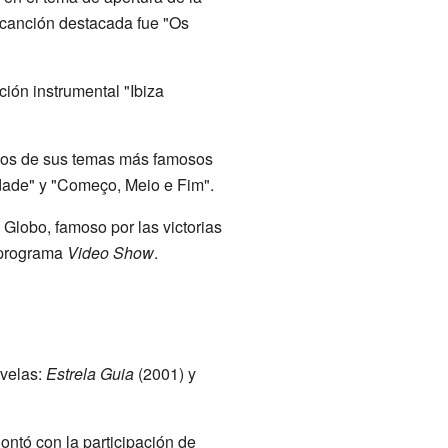
 canción destacada fue "Os
ción instrumental "Ibiza
nos de sus temas más famosos
dade" y "Começo, Meio e Fim".
 Globo, famoso por las victorias
l programa
Video Show
.
ovelas:
Estrela Guia
(2001) y
ntó con la participación de