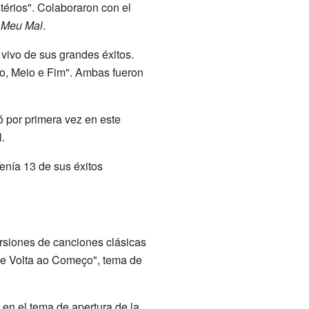
térios". Colaboraron con el
Meu Mal
.
 vivo de sus grandes éxitos.
o, Meio e Fim". Ambas fueron
 por primera vez en este
.
enía 13 de sus éxitos
ersiones de canciones clásicas
De Volta ao Começo", tema de
 en el tema de apertura de la