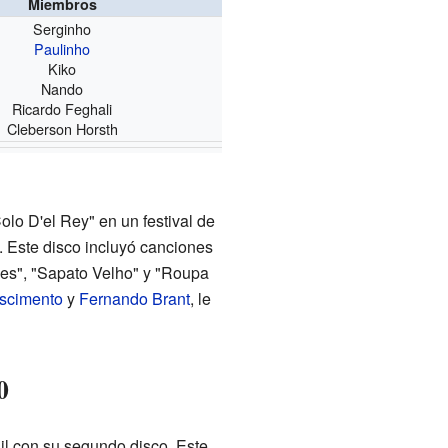
Miembros
Serginho
Paulinho
Kiko
Nando
Ricardo Feghali
Cleberson Horsth
lo D'el Rey" en un festival de
 Este disco incluyó canciones
es", "Sapato Velho" y "Roupa
ascimento
y
Fernando Brant
, le
0
il con su segundo disco. Este