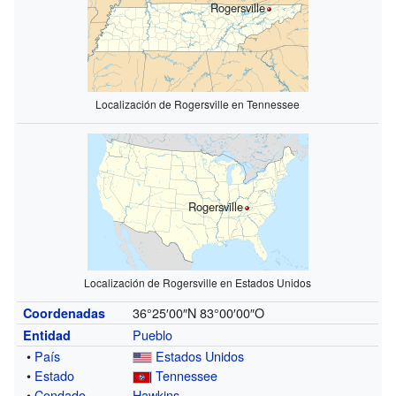
Rogersville
Localización de Rogersville en Tennessee
Rogersville
Localización de Rogersville en Estados Unidos
36°25′00″N
83°00′00″O
Coordenadas
Pueblo
Entidad
•
País
Estados Unidos
•
Estado
Tennessee
•
Condado
Hawkins