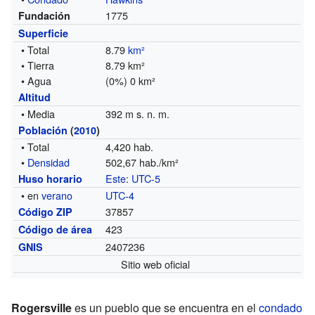
1775
Fundación
Superficie
• Total
8.79
km²
• Tierra
8.79 km²
• Agua
(0%) 0 km²
Altitud
• Media
392 m s. n. m.
Población
(
2010
)
• Total
4,420 hab.
•
Densidad
502,67 hab./km²
Este
:
UTC-5
Huso horario
• en
verano
UTC-4
37857
Código ZIP
423
Código de área
2407236
GNIS
Sitio web oficial
Rogersville
es un pueblo que se encuentra en el
condado