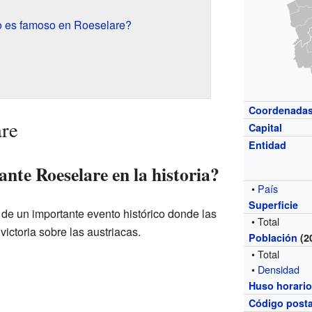
o es famoso en Roeselare?
Coordenada
are
Capital
Entidad
nte Roeselare en la historia?
•
País
Superficie
 de un importante evento histórico donde las
• Total
victoria sobre las austriacas.
Población
(2
• Total
•
Densidad
Huso horari
Código posta