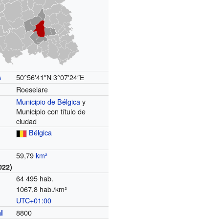
50°56′41″N
3°07′24″E
s
Roeselare
Municipio de Bélgica
y
Municipio con título de
ciudad
Bélgica
59,79
km²
022)
64 495 hab.
1067,8 hab./km²
UTC+01:00
o
8800
l