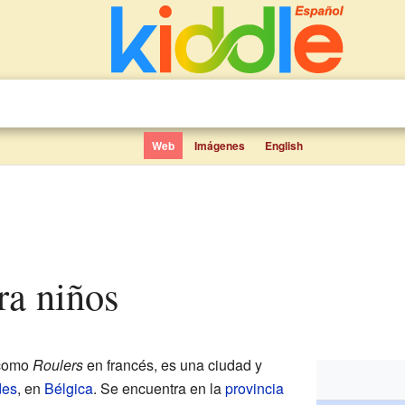
Web
Imágenes
English
ara niños
 como
Roulers
en francés, es una ciudad y
des
, en
Bélgica
. Se encuentra en la
provincia