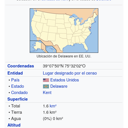
Ubicación de Delaware en EE. UU.
39°07′50″N
75°32′02″O
Coordenadas
Lugar designado por el censo
Entidad
•
País
Estados Unidos
•
Estado
Delaware
•
Condado
Kent
Superficie
• Total
1.6
km²
• Tierra
1.6 km²
• Agua
(0%) 0 km²
Altitud