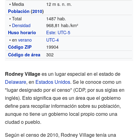
• Media
12 m s. n. m.
Población
(
2010
)
• Total
1487 hab.
•
Densidad
968,81 hab./km²
Este
:
UTC-5
Huso horario
• en
verano
UTC-4
19904
Código ZIP
302
Código de área
Rodney Village
es un lugar especial en el estado de
Delaware
, en
Estados Unidos
. Se le conoce como un
"lugar designado por el censo" (CDP, por sus siglas en
inglés). Esto significa que es un área que el gobierno
define para recopilar información sobre su población,
aunque no tiene un gobierno local propio como una
ciudad o pueblo.
Según el censo de 2010, Rodney Village tenía una