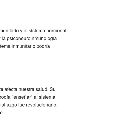
munitario y el sistema hormonal
 y la psiconeuroinmunología
stema inmunitario podría
e afecta nuestra salud. Su
podía "enseñar" al sistema
hallazgo fue revolucionario.
e.