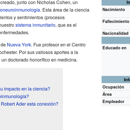
 creado, junto con Nicholas Cohen, un
I
coneuroinmunología
. Esta área de la ciencia
Nacimiento
entos y sentimientos (procesos
Fallecimiento
 nuestro
sistema inmunitario
, que es el
enfermedades.
Nacionalidad
d de
Nueva York
. Fue profesor en el Centro
Educado en
chester. Por sus valiosos aportes a la
 un doctorado honorífico en medicina.
In
Ocupación
u impacto en la ciencia?
Área
oinmunología?
Empleador
Robert Ader esta conexión?