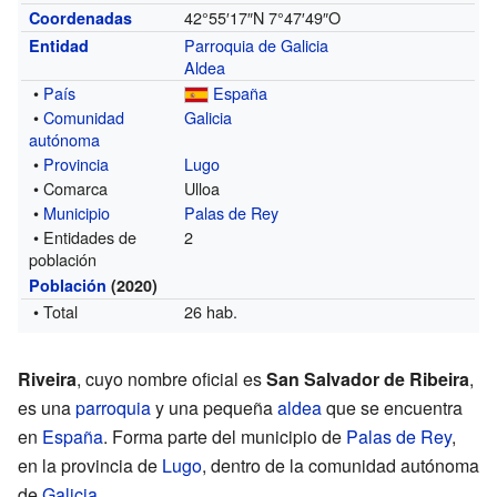
42°55′17″N
7°47′49″O
Coordenadas
Parroquia de Galicia
Entidad
Aldea
•
País
España
•
Comunidad
Galicia
autónoma
•
Provincia
Lugo
• Comarca
Ulloa
•
Municipio
Palas de Rey
• Entidades de
2
población
Población
(2020)
• Total
26 hab.
Riveira
, cuyo nombre oficial es
San Salvador de Ribeira
,
es una
parroquia
y una pequeña
aldea
que se encuentra
en
España
. Forma parte del municipio de
Palas de Rey
,
en la provincia de
Lugo
, dentro de la comunidad autónoma
de
Galicia
.