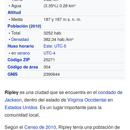
• Agua
(3.35%) 0.28 km²
Altitud
• Media
187 y 187 m s. n. m.
Población
(
2010
)
• Total
3252 hab.
•
Densidad
382,34 hab./km²
Este
:
UTC-5
Huso horario
• en
verano
UTC-4
25271
Código ZIP
304
Código de área
2390644
GNIS
Ripley
es una ciudad que se encuentra en el
condado de
Jackson
, dentro del estado de
Virginia Occidental
en
Estados Unidos
. Es un lugar importante para la
comunidad local.
Según el
Censo de 2010
, Ripley tenía una población de