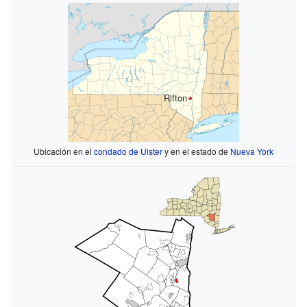
Rifton
Ubicación en el
condado de Ulster
y en el estado de
Nueva York