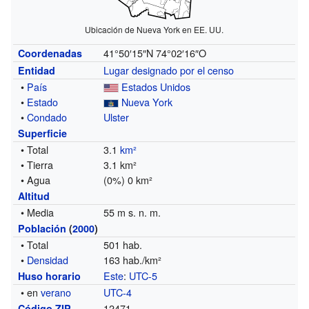
Ubicación de Nueva York en EE. UU.
41°50′15″N
74°02′16″O
Coordenadas
Lugar designado por el censo
Entidad
•
País
Estados Unidos
•
Estado
Nueva York
•
Condado
Ulster
Superficie
• Total
3.1
km²
• Tierra
3.1 km²
• Agua
(0%) 0 km²
Altitud
• Media
55 m s. n. m.
Población
(
2000
)
• Total
501 hab.
•
Densidad
163 hab./km²
Este
:
UTC-5
Huso horario
• en
verano
UTC-4
12471
Código ZIP