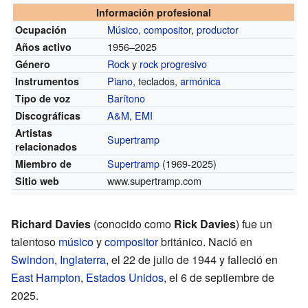
Información profesional
Músico
,
compositor
,
productor
Ocupación
1956–2025
Años activo
Rock
y
rock progresivo
Género
Piano
, teclados,
armónica
Instrumentos
Barítono
Tipo de voz
A&M
,
EMI
Discográficas
Artistas
Supertramp
relacionados
Supertramp
(1969-2025)
Miembro de
www.supertramp.com
Sitio web
Richard Davies
(conocido como
Rick Davies
) fue un
talentoso
músico
y
compositor
británico. Nació en
Swindon
,
Inglaterra
, el 22 de julio de 1944 y falleció en
East Hampton
,
Estados Unidos
, el 6 de septiembre de
2025.