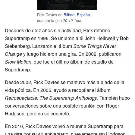
Rick Davies en
Bilbao
,
España
durante la gira
.
70-10 Tour
Después de diez años sin actividad, Rick reformó
Supertramp en 1996. Se unieron a él John Helliwell y Bob
Siebenberg. Lanzaron el álbum
Some Things Never
Change
y luego hicieron una gira. En 2002, publicaron
Slow Motion
, que fue el último álbum de estudio de
Supertramp.
Desde 2002, Rick Davies se mantuvo más alejado de la
vida pública. En 2005, ayudó a recopilar el álbum
Retrospectacle: The Supertramp Anthology
. También hubo
conversaciones sobre una posible reunión con Roger
Hodgson, pero no se concretó.
En 2010, Rick Davies volvió a reunir a Supertramp para
una gira por su 40 aniversario, nuevamente sin Hodgson.