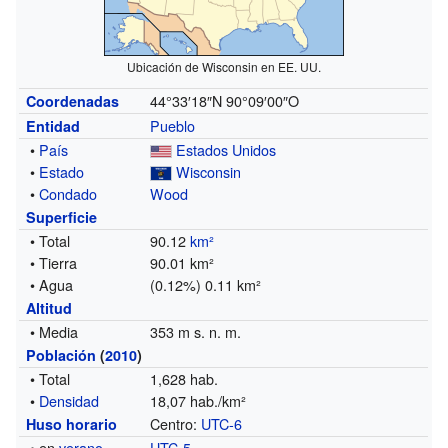
Ubicación de Wisconsin en EE. UU.
44°33′18″N
90°09′00″O
Coordenadas
Pueblo
Entidad
•
País
Estados Unidos
•
Estado
Wisconsin
•
Condado
Wood
Superficie
• Total
90.12
km²
• Tierra
90.01 km²
• Agua
(0.12%) 0.11 km²
Altitud
• Media
353 m s. n. m.
Población
(
2010
)
• Total
1,628 hab.
•
Densidad
18,07 hab./km²
Centro:
UTC-6
Huso horario
• en
verano
UTC-5