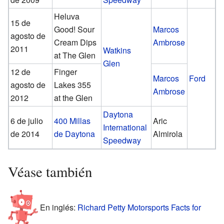
Heluva
15 de
Good! Sour
Marcos
agosto de
Cream Dips
Ambrose
2011
Watkins
at The Glen
Glen
12 de
Finger
Marcos
Ford
agosto de
Lakes 355
Ambrose
2012
at the Glen
Daytona
6 de julio
400 Millas
Aric
International
de 2014
de Daytona
Almirola
Speedway
Véase también
En inglés:
Richard Petty Motorsports Facts for