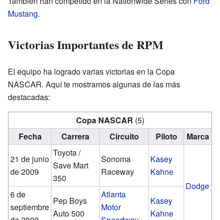
También han competido en la Nationwide Series con
Ford
Mustang
.
Victorias Importantes de RPM
El equipo ha logrado varias victorias en la Copa
NASCAR. Aquí te mostramos algunas de las más
destacadas:
Copa NASCAR
(5)
Fecha
Carrera
Circuito
Piloto
Marca
Toyota /
21 de junio
Sonoma
Kasey
Save Mart
de 2009
Raceway
Kahne
350
Dodge
6 de
Atlanta
Pep Boys
Kasey
septiembre
Motor
Auto 500
Kahne
de 2009
Speedway