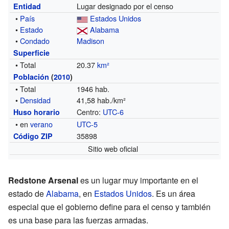
Lugar designado por el censo
Entidad
•
País
Estados Unidos
•
Estado
Alabama
•
Condado
Madison
Superficie
• Total
20.37
km²
Población
(
2010
)
• Total
1946 hab.
•
Densidad
41,58 hab./km²
Centro:
UTC-6
Huso horario
• en
verano
UTC-5
35898
Código ZIP
Sitio web oficial
Redstone Arsenal
es un lugar muy importante en el
estado de
Alabama
, en
Estados Unidos
. Es un área
especial que el gobierno define para el censo y también
es una base para las fuerzas armadas.