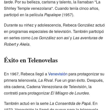
tarde
. Por su belleza, carisma y talento, la llamaban "La
Shirley Temple venezolana". Cuando tenía cinco años,
participó en la película
Papalepe
(1957).
Durante su niñez y adolescencia, Rebeca González actuó
en programas especiales de televisión. También participó
en series como
Los González son así
y
Las aventuras de
Robert y Akela
.
Éxito en Telenovelas
En 1967, Rebeca llegó a
Venevisión
para protagonizar su
primera telenovela,
La Rival
. Fue un gran éxito. Después,
otra cadena, Cadena Venezolana de Televisión, la
contrató para protagonizar
El Milagro de Lourdes
.
También actuó en la serie
La Consentida de Papá
. En
1972, Venevisión la llamó de nuevo para la telenovela