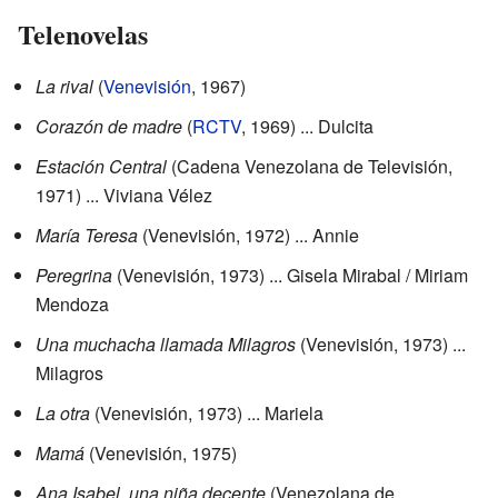
Telenovelas
La rival
(
Venevisión
, 1967)
Corazón de madre
(
RCTV
, 1969) ... Dulcita
Estación Central
(Cadena Venezolana de Televisión,
1971) ... Viviana Vélez
María Teresa
(Venevisión, 1972) ... Annie
Peregrina
(Venevisión, 1973) ... Gisela Mirabal / Miriam
Mendoza
Una muchacha llamada Milagros
(Venevisión, 1973) ...
Milagros
La otra
(Venevisión, 1973) ... Mariela
Mamá
(Venevisión, 1975)
Ana Isabel, una niña decente
(Venezolana de